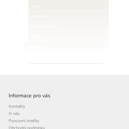
Jiné
Hračky
Sběratelství
Stříbro
Archiv
Z
á
p
Informace pro vás
a
t
Kontakty
í
O nás
Puncovní značky
Obchodní podmínky