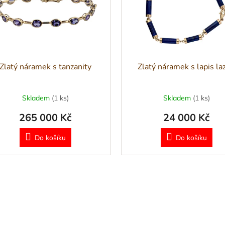
Zlatý náramek s tanzanity
Zlatý náramek s lapis laz
Skladem
(1 ks)
Skladem
(1 ks)
265 000 Kč
24 000 Kč
Do košíku
Do košíku
O
v
l
á
d