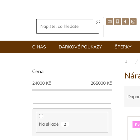
Přejít
na
obsah
O NÁS
DÁRKOVÉ POUKAZY
ŠPERKY
Dom
P
Cena
Nár
o
s
24000
Kč
265000
Kč
Ř
t
a
r
Dopor
z
a
e
n
V
n
n
ý
í
í
Na skladě
2
Ex
p
p
p
i
r
a