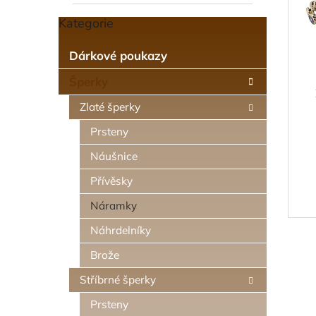
s
o
n
p
Kategorie
d
Přeskočit
e
kategorie
r
u
l
o
k
Dárkové poukazy
d
t
Šperky
u
ů
k
Zlaté šperky
t
ů
Prsteny
Náušnice
Přívěsky
Náramky
Náhrdelníky
Brože
Stříbrné šperky
Prsteny