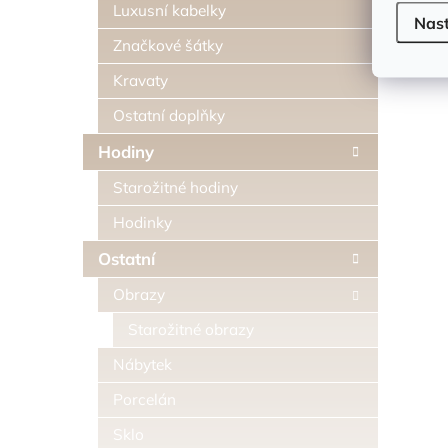
Luxusní kabelky
Nas
Značkové šátky
Kravaty
Ostatní doplňky
Hodiny
Starožitné hodiny
Hodinky
Ostatní
Obrazy
Starožitné obrazy
Nábytek
Porcelán
Sklo