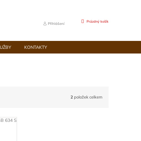
NÁKUPNÍ
Prázdný košík
Přihlášení
KOŠÍK
LUŽBY
KONTAKTY
2
položek celkem
SB 634 S