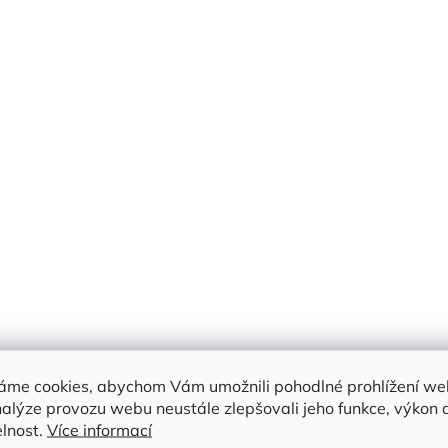
a
c
í
p
r
v
k
y
v
ý
p
i
s
u
áme cookies, abychom Vám umožnili pohodlné prohlížení we
nalýze provozu webu neustále zlepšovali jeho funkce, výkon 
elnost.
Více informací