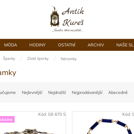
MÓDA
HODINY
OSTATNÍ
ARCHIV
NAŠE S
ů
Šperky
Zlaté šperky
Náramky
amky
učujeme
Nejlevnější
Nejdražší
Nejprodávanější
Abecedně
Kód:
SB 670 S
Kód:
clusive