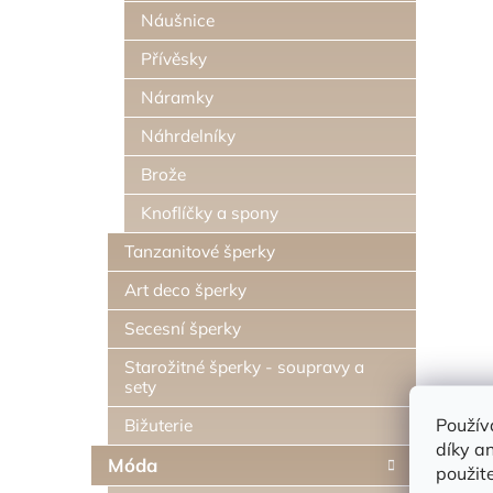
Náušnice
Přívěsky
Náramky
Náhrdelníky
Brože
Knoflíčky a spony
Tanzanitové šperky
Art deco šperky
Secesní šperky
Starožitné šperky - soupravy a
sety
Použív
Bižuterie
díky a
Móda
použit