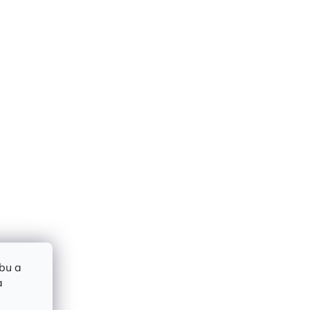
bu a
a