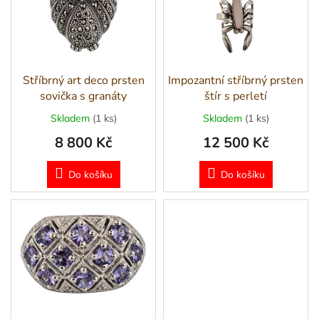
i
t
s
ů
Naše
p
služby
r
o
Kontakty
d
Stříbrný art deco prsten
Impozantní stříbrný prsten
u
sovička s granáty
štír s perletí
Přihlášení
k
Skladem
(1 ks)
Skladem
(1 ks)
t
8 800 Kč
12 500 Kč
ů
Do košíku
Do košíku