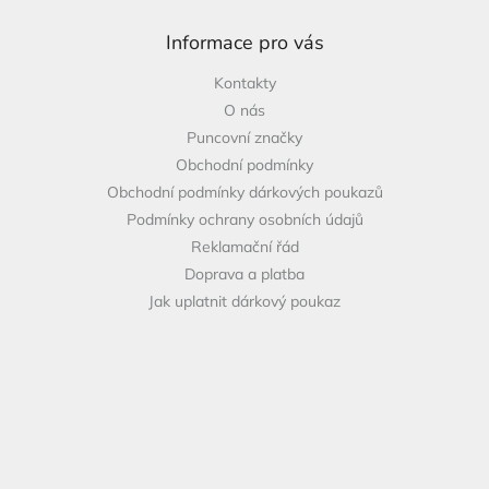
í
p
á
r
p
Informace pro vás
v
a
k
Kontakty
t
y
O nás
í
v
ý
Puncovní značky
p
Obchodní podmínky
i
Obchodní podmínky dárkových poukazů
s
Podmínky ochrany osobních údajů
u
Reklamační řád
Doprava a platba
Jak uplatnit dárkový poukaz