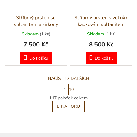
Stříbrný prsten se
Stříbrný prsten s velkým
sultanitem a zirkony
kapkovým sultanitem
Skladem
(1 ks)
Skladem
(1 ks)
7 500 Kč
8 500 Kč
Do košíku
Do košíku
NAČÍST 12 DALŠÍCH
S
1
10
t
O
r
117
položek celkem
v
á
l
NAHORU
n
á
k
o
d
v
a
á
c
n
Z
í