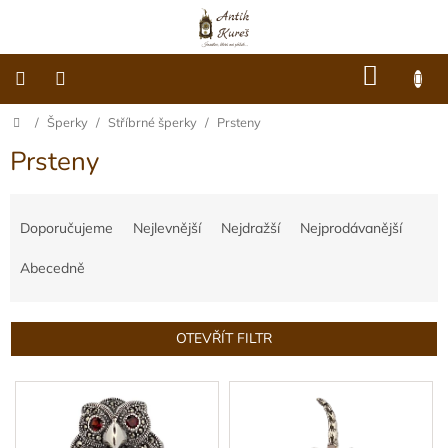
Přejít
na
obsah
NÁKU
KOŠÍK
Domů
/
Šperky
/
Stříbrné šperky
/
Prsteny
O
nás
Prsteny
Dárkové
poukazy
Ř
a
Doporučujeme
Nejlevnější
Nejdražší
Nejprodávanější
Šperky
z
e
Abecedně
Móda
n
í
p
OTEVŘÍT FILTR
Hodiny
r
o
V
Ostatní
d
ý
u
p
k
Archiv