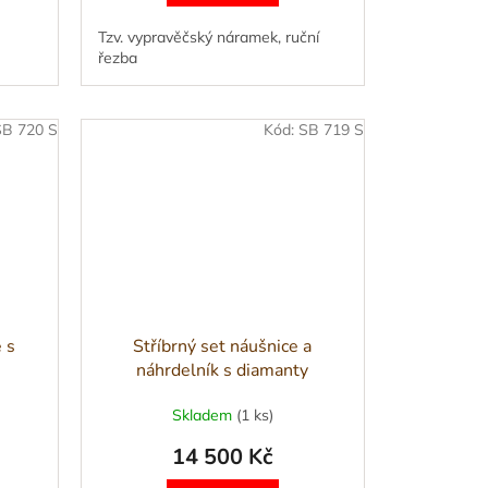
Tzv. vypravěčský náramek, ruční
řezba
SB 720 S
Kód:
SB 719 S
e s
Stříbrný set náušnice a
náhrdelník s diamanty
Skladem
(1 ks)
14 500 Kč