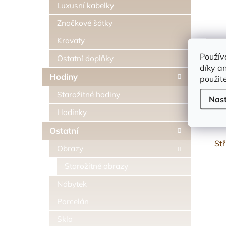
Luxusní kabelky
Značkové šátky
Kravaty
Použív
Ostatní doplňky
díky a
Hodiny
použit
Starožitné hodiny
Nas
Hodinky
Ostatní
Stř
Obrazy
Starožitné obrazy
Nábytek
Porcelán
Sklo