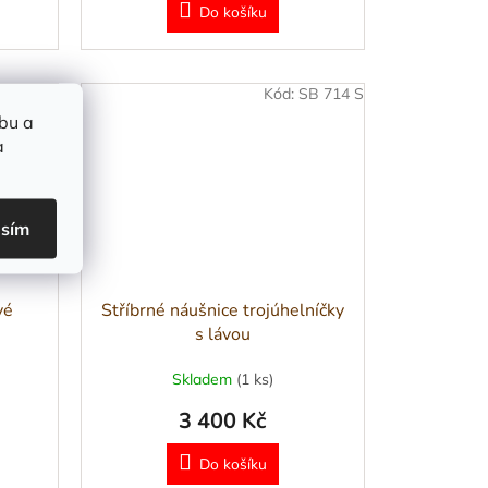
Do košíku
SB 715 S
Kód:
SB 714 S
bu a
a
asím
vé
Stříbrné náušnice trojúhelníčky
s lávou
Skladem
(1 ks)
3 400 Kč
Do košíku