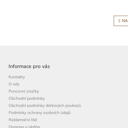
NA
Z
á
p
Informace pro vás
a
t
Kontakty
í
O nás
Puncovní značky
Obchodní podmínky
Obchodní podmínky dárkových poukazů
Podmínky ochrany osobních údajů
Reklamační řád
Doprava a platba