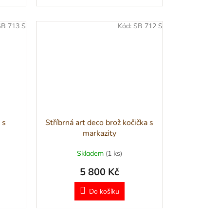
SB 713 S
Kód:
SB 712 S
 s
Stříbrná art deco brož kočička s
markazity
Skladem
(1 ks)
5 800 Kč
Do košíku