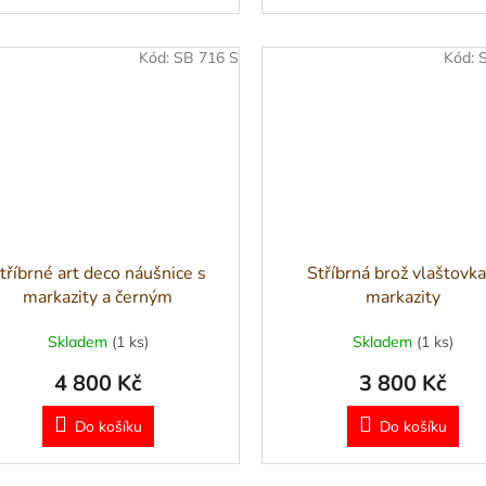
Kód:
SB 716 S
Kód:
tříbrné art deco náušnice s
Stříbrná brož vlaštovka
markazity a černým
markazity
komponentem
Skladem
(1 ks)
Skladem
(1 ks)
4 800 Kč
3 800 Kč
Do košíku
Do košíku