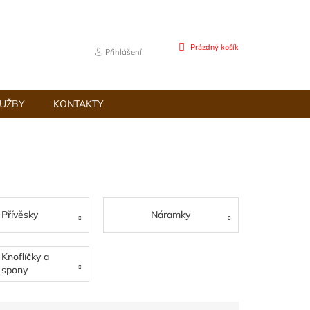
NÁKUPNÍ
Prázdný košík
Přihlášení
KOŠÍK
LUŽBY
KONTAKTY
Přívěsky
Náramky
Knoflíčky a
spony