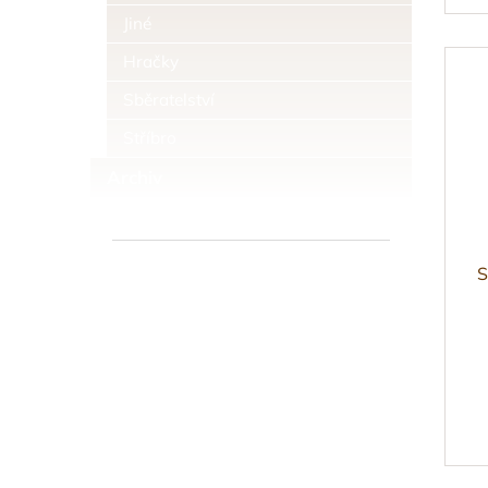
Jiné
Hračky
Sběratelství
Stříbro
Archiv
S