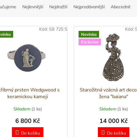
učujeme
Nejlevnější
Nejdražší
Nejprodávanější
Abecedně
Kód:
SB 725 S
Kód:
vinka
Novinka
Exclusive
tříbrný prsten Wedgwood s
Starožitná vzácná art deco
keramickou kamejí
žena "baiana"
Skladem
(1 ks)
Skladem
(1 ks)
6 800 Kč
14 000 Kč
Do košíku
Do košíku