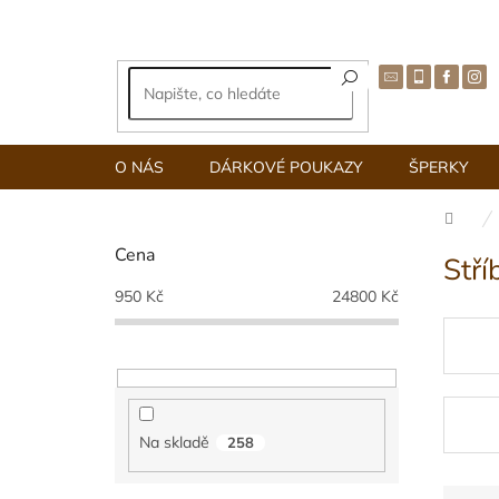
Přejít
na
obsah
O NÁS
DÁRKOVÉ POUKAZY
ŠPERKY
Dom
P
Cena
Stří
o
s
950
Kč
24800
Kč
t
r
a
n
n
í
Na skladě
258
p
a
Ř