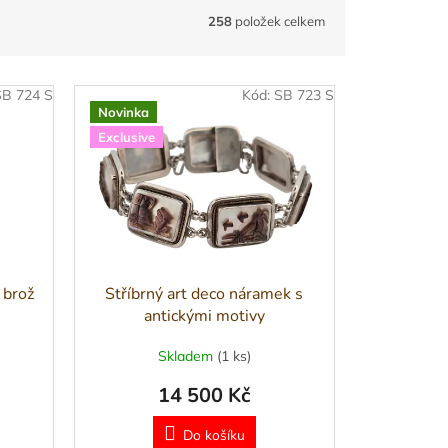
258
položek celkem
SB 724 S
Kód:
SB 723 S
Novinka
Exclusive
 brož
Stříbrný art deco náramek s
antickými motivy
Skladem
(1 ks)
14 500 Kč
Do košíku