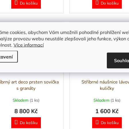
Do košíku
Do košíku
Kód:
SB 718 S
Kód:
áme cookies, abychom Vám umožnili pohodlné prohlížení we
nalýze provozu webu neustále zlepšovali jeho funkce, výkon 
elnost.
Více informací
tavení
Souhl
íbrný art deco prsten sovička
Stříbrné náušnice lávo
s granáty
kuličky
Skladem
(1 ks)
Skladem
(1 ks)
8 800 Kč
1 600 Kč
Do košíku
Do košíku