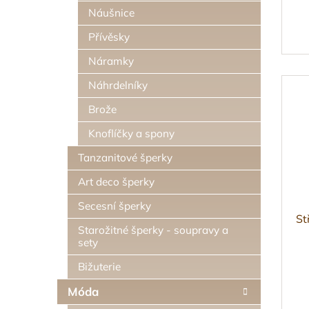
Náušnice
Přívěsky
Náramky
Náhrdelníky
Brože
Knoflíčky a spony
Tanzanitové šperky
Art deco šperky
Secesní šperky
St
Starožitné šperky - soupravy a
sety
Bižuterie
Móda