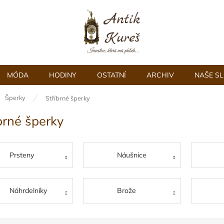
MÓDA
HODINY
OSTATNÍ
ARCHIV
NAŠE S
ů
Šperky
Stříbrné šperky
brné šperky
Prsteny
Náušnice
Náhrdelníky
Brože