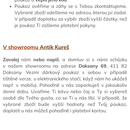
Poukaz ověříme a záhy se s Tebou zkontaktujeme.
Naše
Vybrané zboží odešleme na adresu, kterou jsi zadal.
služby
V případě doplatku za výběr zboží vyšší částky, než
je poukaz Ti zašleme platební pokyny.
Kontakty
Přihlášení
V showroomu
Antik Kureš
Zavolej
nám
nebo napiš
, a domluv si s námi schůzku
v našem showroomu na adrese
Doksany 69
, 411 82
Doksany. Vezmi dárkový poukaz s sebou v případě
tištěné verze, u elektronického stačí, když nám ho ukážeš
např. v mobilu). Pohodlně u nás zaparkuješ v jakoukoliv
denní dobu. Uvaříme Ti kávu nebo čaj a Ty si vybereš
osobě dle Tvého gusta, co se Ti u nás líbí. V případě, že
vybrané zboží bude vyšší hodnoty než Tvůj poukaz,
doplatit u nás můžeš pohodlně i platební kartou.