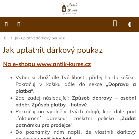
Přejít
na
obsah
NÁKU
KOŠÍK
Domů
/
Jak uplatnit dárkový poukaz
O
nás
Jak uplatnit dárkový poukaz
Dárkové
poukazy
Na e-shopu
www.antik-kures.cz
Šperky
Vyber si zboží dle Tvé libosti, přidej ho do košíku.
Pokračuj v košíku dále do sekce
„Doprava a
Móda
platba“
.
Zde zadej následující:
Způsob dopravy – osobní
odběr,
Způsob platby – hotově
Hodiny
Pokračuj na vyplnění Tvých údajů, kde dole pod
„fakturační adresou“ zaškrtni políčko „
Zadat
Ostatní
poznámku pro prodejce
“.
Do poznámky nám napiš, že vlastníš dárkový
poukaz a
vepiš jeho kód
.
Archiv