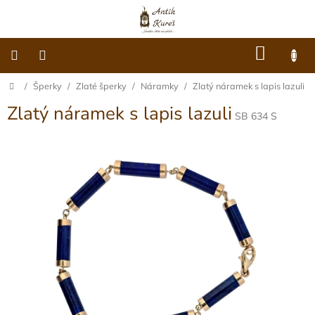
Přejít
na
obsah
NÁKU
KOŠÍK
Domů
/
Šperky
/
Zlaté šperky
/
Náramky
/
Zlatý náramek s lapis lazuli
O
nás
Zlatý náramek s lapis lazuli
SB 634 S
Dárkové
poukazy
Šperky
Móda
Hodiny
Ostatní
Archiv