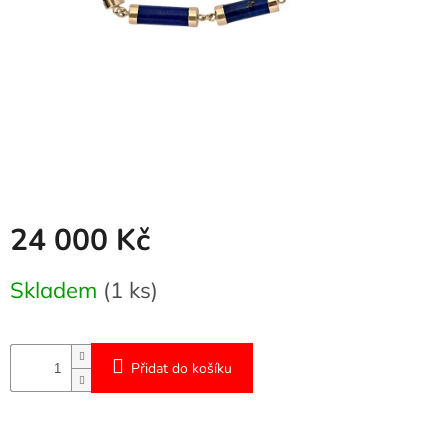
Naše
služby
Kontakty
Přihlášení
24 000 Kč
Měrná
Skladem
(1 ks)
cena:
Přidat do košíku