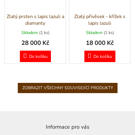
Zlatý prsten s lapis lazuli a
Zlatý přívěsek - křížek s
diamanty
lapis lazuli
Skladem
(1 ks)
Skladem
(1 ks)
28 000 Kč
18 000 Kč
Do košíku
Do košíku
ZOBRAZIT VŠECHNY SOUVISEJÍCÍ PRODUKTY
Z
á
p
Informace pro vás
a