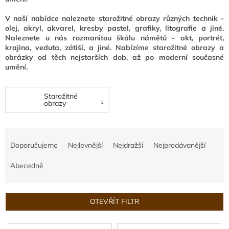
V naší nabídce naleznete starožitné obrazy různých technik -
Naše
služby
olej, akryl, akvarel, kresby pastel, grafiky, litografie a jiné.
Naleznete u nás rozmanitou škálu námětů - akt, portrét,
krajina, veduta, zátiší, a jiné. Nabízíme starožitné obrazy a
Kontakty
obrázky od těch nejstarších dob, až po moderní současné
umění.
Přihlášení
Starožitné
obrazy
Ř
a
Doporučujeme
Nejlevnější
Nejdražší
Nejprodávanější
z
e
Abecedně
n
í
p
OTEVŘÍT FILTR
r
o
V