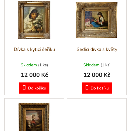
d
ý
u
p
k
i
t
s
ů
p
r
o
d
Dívka s kyticí šeříku
Sedící dívka s květy
u
k
Skladem
(1 ks)
Skladem
(1 ks)
t
12 000 Kč
12 000 Kč
ů
Do košíku
Do košíku