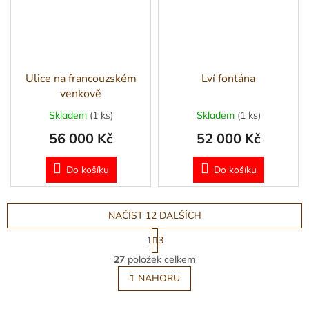
Ulice na francouzském
Lví fontána
venkově
Skladem
(1 ks)
Skladem
(1 ks)
56 000 Kč
52 000 Kč
Do košíku
Do košíku
NAČÍST 12 DALŠÍCH
S
1
3
t
O
r
27
položek celkem
v
á
l
NAHORU
n
á
k
o
d