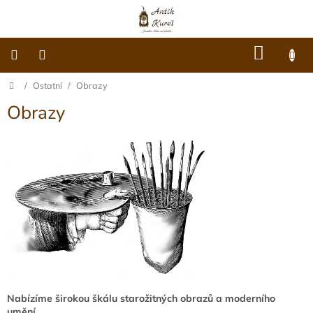
Přejít
na
obsah
NÁKU
KOŠÍK
Domů
/
Ostatní
/
Obrazy
O
nás
Obrazy
Dárkové
poukazy
Šperky
Móda
Hodiny
Ostatní
Nabízíme širokou škálu starožitných obrazů a moderního
umění.
Archiv