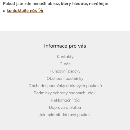
v
a
Pokud jste zde nenašli obraz, který hledáte, neváhejte
á
c
%
a
kontaktujte nás
n
í
í
p
r
v
Z
k
á
y
p
Informace pro vás
v
a
ý
Kontakty
t
p
i
O nás
í
s
Puncovní značky
u
Obchodní podmínky
Obchodní podmínky dárkových poukazů
Podmínky ochrany osobních údajů
Reklamační řád
Doprava a platba
Jak uplatnit dárkový poukaz