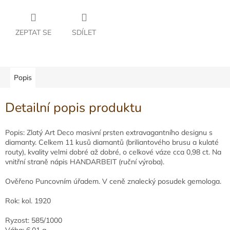
ZEPTAT SE
SDÍLET
Popis
Detailní popis produktu
Popis: Zlatý Art Deco masivní prsten extravagantního designu s
diamanty. Celkem 11 kusů diamantů (briliantového brusu a kulaté
routy), kvality velmi dobré až dobré, o celkové váze cca 0,98 ct. Na
vnitřní straně nápis HANDARBEIT (ruční výroba).
Ověřeno Puncovním úřadem. V ceně znalecký posudek gemologa.
Rok: kol. 1920
Ryzost: 585/1000
Váha: 6,01 g