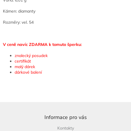
Kámen: diamanty
Rozměry: vel. 54
V ceně navíc ZDARMA k tomuto šperku:
znalecký posudek
certifikát
malý dárek
dárkové balení
Z
á
p
Informace pro vás
a
Kontakty
t