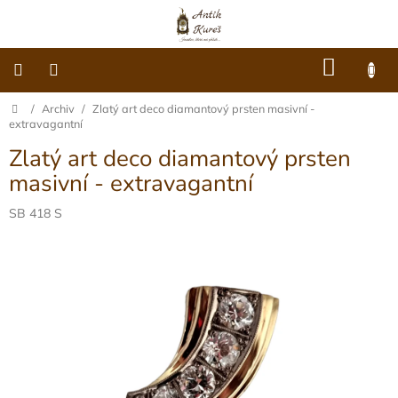
Přejít
na
obsah
NÁKU
KOŠÍK
Domů
/
Archiv
/
Zlatý art deco diamantový prsten masivní -
O
nás
extravagantní
Zlatý art deco diamantový prsten
Dárkové
poukazy
masivní - extravagantní
Šperky
SB 418 S
Móda
Hodiny
Ostatní
Archiv