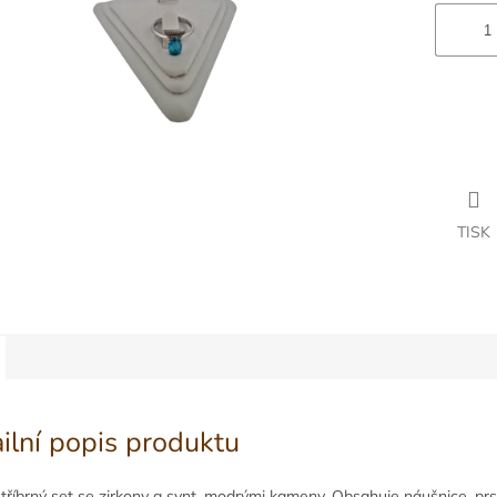
TISK
ilní popis produktu
Stříbrný set se zirkony a synt. modrými kameny. Obsahuje náušnice, prs