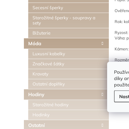
Secesní šperky
Ověřen
Starožitné šperky - soupravy a
Rok: ko
sety
Ryzost:
Bižuterie
Váha: p
Móda
Kámen: 
Luxusní kabelky
Rozměry
Značkové šátky
prsten v
Použív
Kravaty
díky a
Ostatní doplňky
použit
V ceně
Hodiny
Nas
c
m
Starožitné hodiny
d
Hodinky
Ostatní