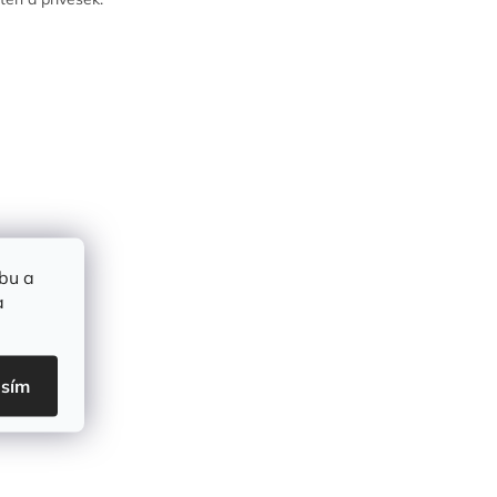
bu a
a
asím