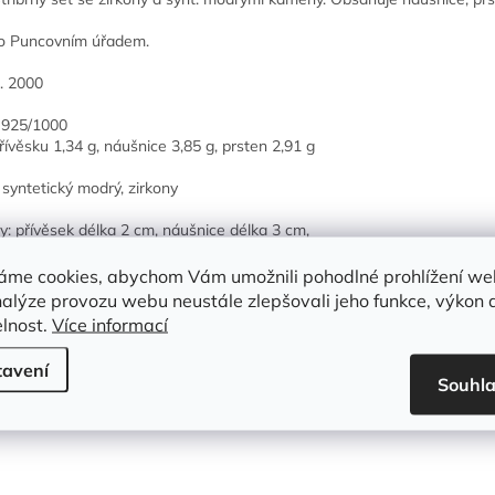
o Puncovním úřadem.
l. 2000
 925/1000
řívěsku 1,34 g, náušnice 3,85 g, prsten 2,91 g
syntetický modrý, zirkony
: přívěsek délka 2 cm, náušnice délka 3 cm,
el. 57
áme cookies, abychom Vám umožnili pohodlné prohlížení we
nalýze provozu webu neustále zlepšovali jeho funkce, výkon 
elnost.
Více informací
 navíc ZDARMA k tomuto šperku:
tavení
ertifikát
Souhl
alý dárek
árkové balení