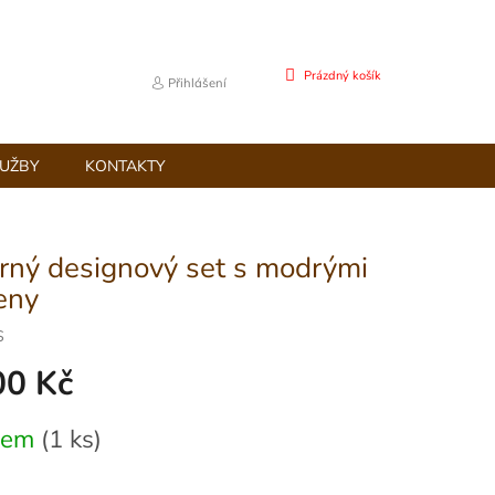
NÁKUPNÍ
Prázdný košík
Přihlášení
KOŠÍK
LUŽBY
KONTAKTY
brný designový set s modrými
eny
S
00 Kč
dem
(1 ks)