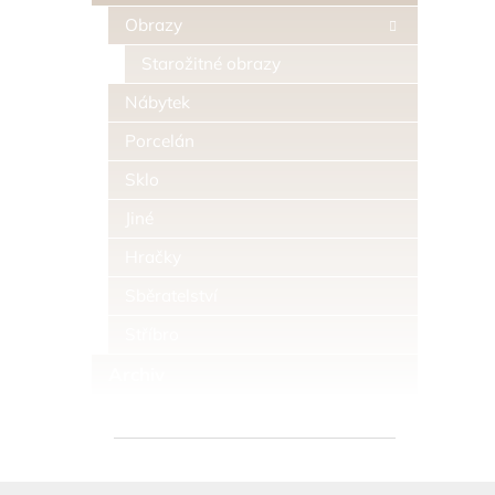
Obrazy
Starožitné obrazy
Nábytek
Porcelán
Sklo
Jiné
Hračky
Sběratelství
Stříbro
Archiv
Z