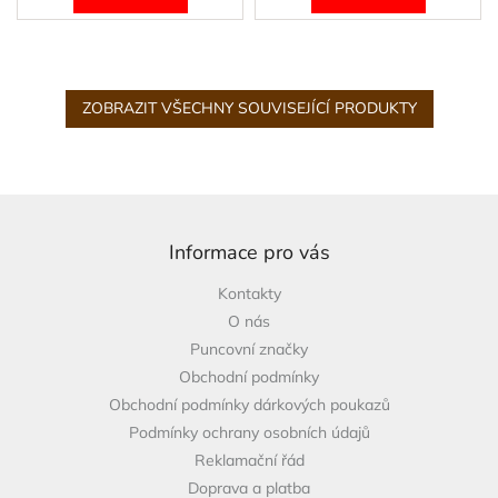
ZOBRAZIT VŠECHNY SOUVISEJÍCÍ PRODUKTY
Z
á
p
Informace pro vás
a
Kontakty
t
O nás
í
Puncovní značky
Obchodní podmínky
Obchodní podmínky dárkových poukazů
Podmínky ochrany osobních údajů
Reklamační řád
Doprava a platba