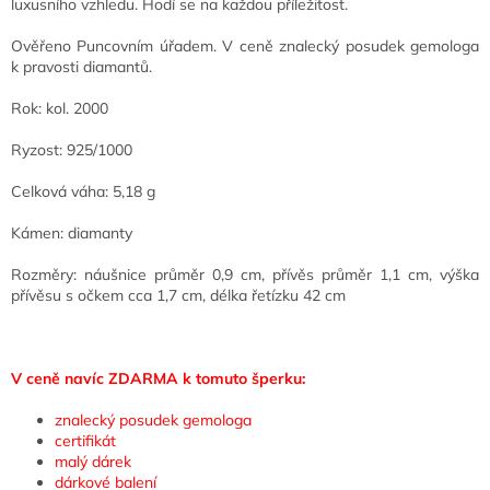
luxusního vzhledu. Hodí se na každou příležitost.
Ověřeno Puncovním úřadem.
V ceně znalecký posudek gemologa
k pravosti diamantů.
Rok: kol. 2000
Ryzost: 925/1000
Celková váha: 5,18 g
Kámen: diamanty
Rozměry: náušnice průměr 0,9 cm, přívěs průměr 1,1 cm, výška
přívěsu s očkem cca 1,7 cm, délka řetízku 42 cm
V ceně navíc ZDARMA k tomuto šperku:
znalecký posudek gemologa
certifikát
malý dárek
dárkové balení