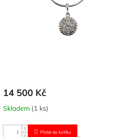
Naše
služby
Kontakty
Přihlášení
14 500 Kč
Měrná
Skladem
(1 ks)
cena:
Přidat do košíku