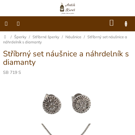
Přejít
na
obsah
NÁKU
KOŠÍK
Domů
/
Šperky
/
Stříbrné šperky
/
Náušnice
/
Stříbrný set náušnice a
O
nás
náhrdelník s diamanty
Stříbrný set náušnice a náhrdelník s
Dárkové
poukazy
diamanty
Šperky
SB 719 S
Móda
Hodiny
Ostatní
Archiv