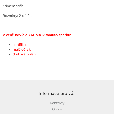
Kámen: safír
Rozměry: 2 x 1,2 cm
V ceně navíc ZDARMA k tomuto šperku:
certifikát
malý dárek
dárkové balení
Z
á
p
Informace pro vás
a
Kontakty
t
O nás
í