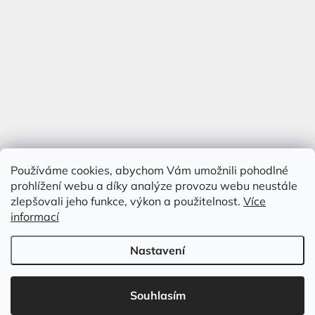
Používáme cookies, abychom Vám umožnili pohodlné
prohlížení webu a díky analýze provozu webu neustále
zlepšovali jeho funkce, výkon a použitelnost.
Více
informací
Nastavení
Vytvořil Shoptet
&
Souhlasím
Copyright 2026
Antik Kureš s.r.o.
. Všechna práva vyhrazena.