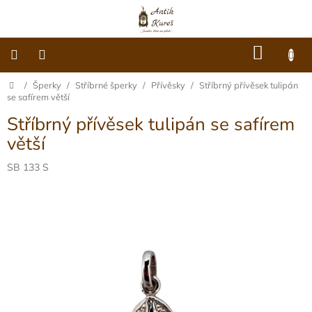
Přejít
na
obsah
NÁKU
KOŠÍK
Domů
/
Šperky
/
Stříbrné šperky
/
Přívěsky
/
Stříbrný přívěsek tulipán
O
nás
se safírem větší
Stříbrný přívěsek tulipán se safírem
Dárkové
poukazy
větší
Šperky
SB 133 S
Móda
Hodiny
Ostatní
Archiv