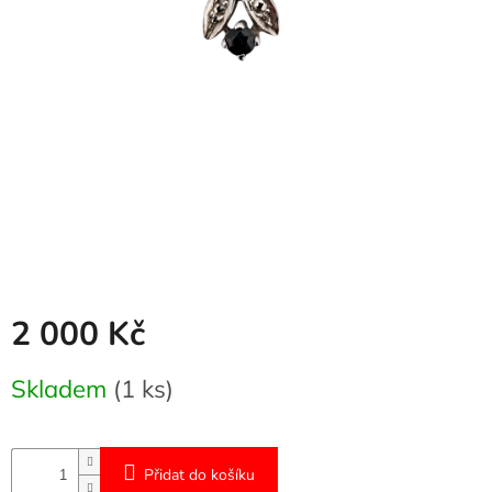
Naše
služby
Kontakty
Přihlášení
2 000 Kč
Měrná
Skladem
(1 ks)
cena:
Přidat do košíku