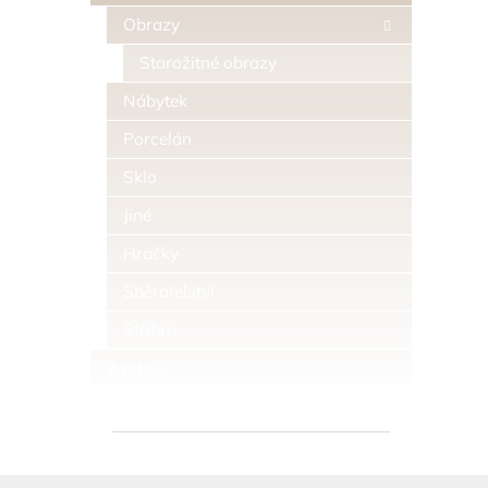
Obrazy
Starožitné obrazy
Nábytek
Porcelán
Sklo
Jiné
Hračky
Sběratelství
Stříbro
Archiv
Z