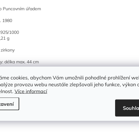
o Puncovním úřadem
l. 1980
 925/1000
,21 g
zirkony
: délka max. 44 cm
áme cookies, abychom Vám umožnili pohodlné prohlížení we
nalýze provozu webu neustále zlepšovali jeho funkce, výkon 
 navíc ZDARMA k tomuto šperku:
elnost.
Více informací
ertifikát
alý dárek
tavení
Souhl
árkové balení