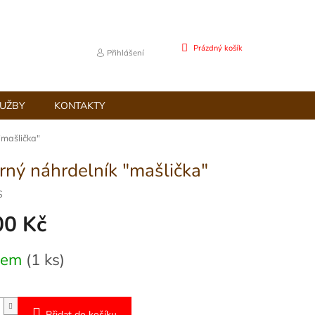
NÁKUPNÍ
Prázdný košík
Přihlášení
KOŠÍK
LUŽBY
KONTAKTY
"mašlička"
brný náhrdelník "mašlička"
S
00 Kč
dem
(1 ks)
Přidat do košíku