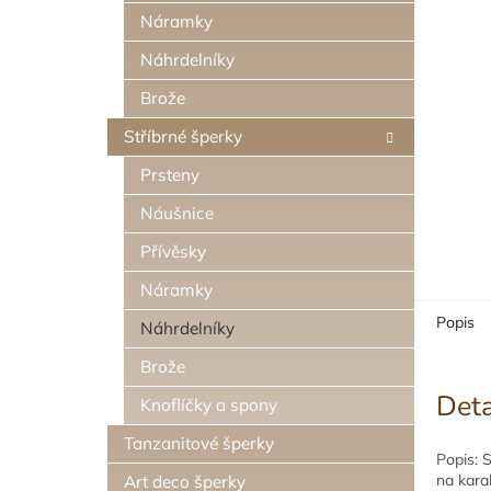
n
Náramky
e
Náhrdelníky
l
Brože
Stříbrné šperky
Prsteny
Náušnice
Přívěsky
Náramky
Popis
Náhrdelníky
Brože
Deta
Knoflíčky a spony
Tanzanitové šperky
Popis: 
na karab
Art deco šperky