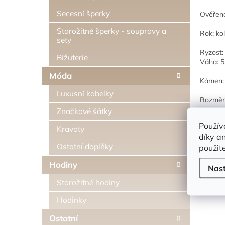
Secesní šperky
Ověřen
Starožitné šperky - soupravy a
Rok: ko
sety
Ryzost:
Bižuterie
Váha: 5
Móda
Kámen: 
Luxusní kabelky
Rozměry
Značkové šátky
Použív
Kravaty
díky a
V ceně
Ostatní doplňky
použit
c
Hodiny
m
Nas
d
Starožitné hodiny
Hodinky
Ostatní