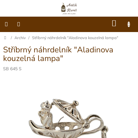
Přejít
na
obsah
NÁKU
KOŠÍK
Domů
/
Archiv
/
Stříbrný náhrdelník "Aladinova kouzelná lampa"
O
nás
Stříbrný náhrdelník "Aladinova
Dárkové
kouzelná lampa"
poukazy
SB 645 S
Šperky
Móda
Hodiny
Ostatní
Archiv