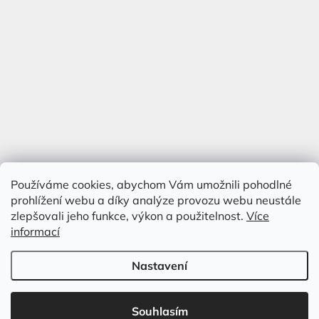
Používáme cookies, abychom Vám umožnili pohodlné
prohlížení webu a díky analýze provozu webu neustále
zlepšovali jeho funkce, výkon a použitelnost.
Více
informací
Nastavení
Vytvořil Shoptet
&
Souhlasím
Copyright 2026
Antik Kureš s.r.o.
. Všechna práva vyhrazena.