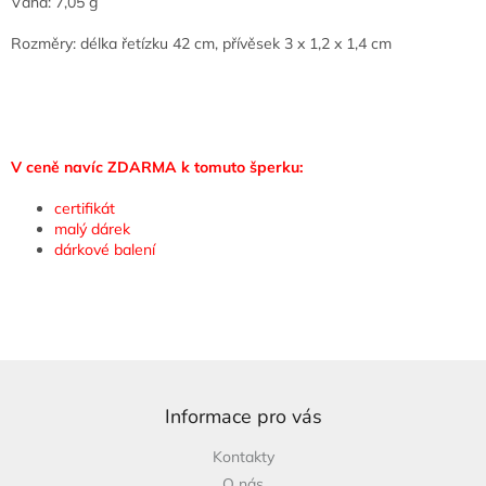
Váha: 7,05 g
Rozměry: délka řetízku 42 cm, přívěsek 3 x 1,2 x 1,4 cm
V ceně navíc ZDARMA k tomuto šperku:
certifikát
malý dárek
dárkové balení
Z
á
p
Informace pro vás
a
Kontakty
t
O nás