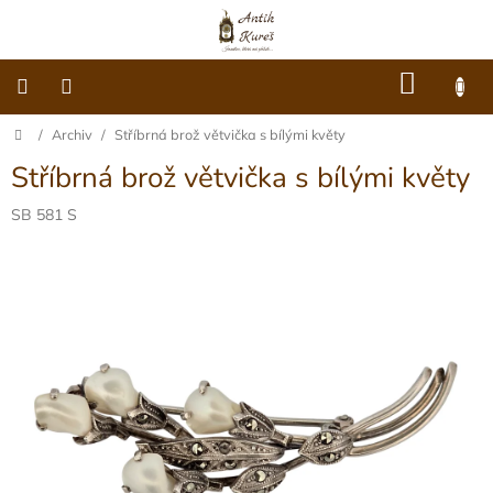
Přejít
na
obsah
NÁKU
KOŠÍK
Domů
/
Archiv
/
Stříbrná brož větvička s bílými květy
O
nás
Stříbrná brož větvička s bílými květy
Dárkové
poukazy
SB 581 S
Šperky
Móda
Hodiny
Ostatní
Archiv