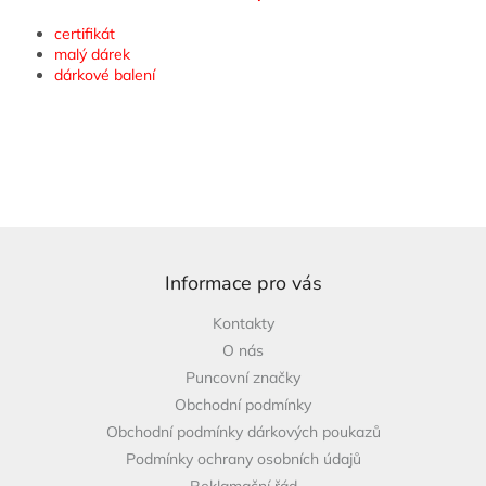
certifikát
malý dárek
dárkové balení
Z
á
p
Informace pro vás
a
Kontakty
t
O nás
í
Puncovní značky
Obchodní podmínky
Obchodní podmínky dárkových poukazů
Podmínky ochrany osobních údajů
Reklamační řád