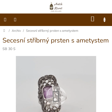
Přejít
na
obsah
NÁKU
KOŠÍK
Domů
/
Archiv
/
Secesní stříbrný prsten s ametystem
O
nás
Secesní stříbrný prsten s ametystem
Dárkové
poukazy
SB 30 S
Šperky
Móda
Hodiny
Ostatní
Archiv