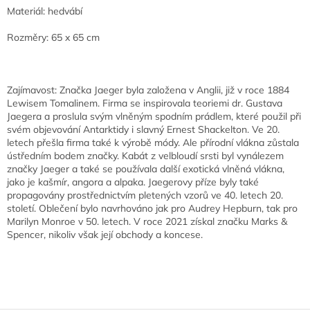
Materiál: hedvábí
Rozměry: 65 x 65 cm
Zajímavost: Značka Jaeger byla založena v Anglii, již v roce 1884
Lewisem Tomalinem. Firma se inspirovala teoriemi dr. Gustava
Jaegera a proslula svým vlněným spodním prádlem, které použil při
svém objevování Antarktidy i slavný Ernest Shackelton. Ve 20.
letech přešla firma také k výrobě módy. Ale přírodní vlákna zůstala
ústředním bodem značky. Kabát z velbloudí srsti byl vynálezem
značky Jaeger a také se používala další exotická vlněná vlákna,
jako je kašmír, angora a alpaka. Jaegerovy příze byly také
propagovány prostřednictvím pletených vzorů ve 40. letech 20.
století. Oblečení bylo navrhováno jak pro Audrey Hepburn, tak pro
Marilyn Monroe v 50. letech. V roce 2021 získal značku Marks &
Spencer, nikoliv však její obchody a koncese.