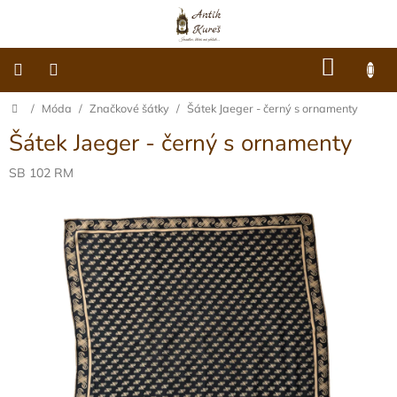
Přejít
na
obsah
NÁKU
KOŠÍK
Domů
/
Móda
/
Značkové šátky
/
Šátek Jaeger - černý s ornamenty
O
nás
Šátek Jaeger - černý s ornamenty
Dárkové
poukazy
SB 102 RM
Šperky
Móda
Hodiny
Ostatní
Archiv