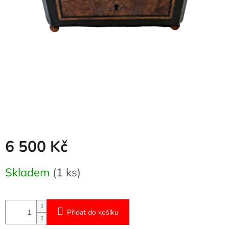
Naše
služby
Kontakty
Přihlášení
6 500 Kč
Měrná
Skladem
(1 ks)
cena:
Přidat do košíku