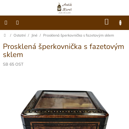
Přejít
na
obsah
NÁKU
KOŠÍK
Domů
/
Ostatní
/
Jiné
/
Prosklená šperkovnička s fazetovým sklem
O
nás
Prosklená šperkovnička s fazetovým
Dárkové
sklem
poukazy
SB 65 OST
Šperky
Móda
Hodiny
Ostatní
Archiv