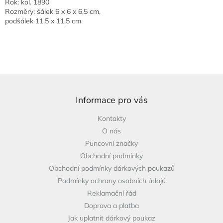
Rok: kol. 1890
Rozměry: šálek 6 x 6 x 6,5 cm,
podšálek 11,5 x 11,5 cm
Z
á
p
Informace pro vás
a
Kontakty
t
O nás
í
Puncovní značky
Obchodní podmínky
Obchodní podmínky dárkových poukazů
Podmínky ochrany osobních údajů
Reklamační řád
Doprava a platba
Jak uplatnit dárkový poukaz