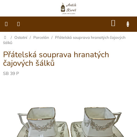
Přejít
na
obsah
NÁKU
KOŠÍK
Domů
/
Ostatní
/
Porcelán
/
Přátelská souprava hranatých čajových
O
nás
šálků
Přátelská souprava hranatých
Dárkové
poukazy
čajových šálků
Šperky
SB 39 P
Móda
Hodiny
Ostatní
Archiv