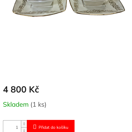
Naše
služby
Kontakty
Přihlášení
4 800 Kč
Měrná
Skladem
(1 ks)
cena:
Přidat do košíku