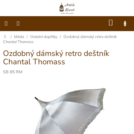
Přejít
na
obsah
NÁKU
KOŠÍK
Domů
/
Móda
/
Ostatní doplňky
/
Ozdobný dámský retro deštník
O
nás
Chantal Thomass
Ozdobný dámský retro deštník
Dárkové
poukazy
Chantal Thomass
Šperky
SB 65 RM
Móda
Hodiny
Ostatní
Archiv