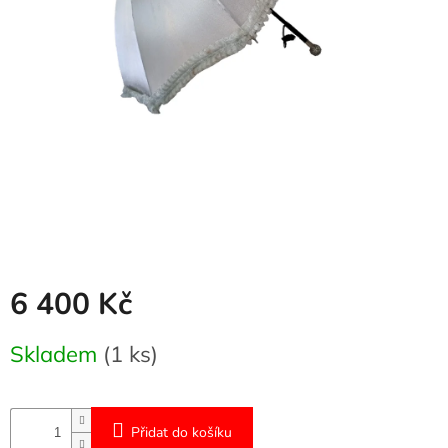
Naše
služby
Kontakty
Přihlášení
6 400 Kč
Měrná
Skladem
(1 ks)
cena:
Přidat do košíku