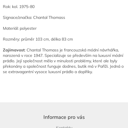
Rok: kol. 1975-80
Signace/značka: Chantal Thomass
Materiál: polyester
Rozměry: průměr 103 cm, délka 83 cm
Zajímavost
: Chantal Thomass je francouzská módní návrhářka,
narozená v roce 1947. Specializuje se především na luxusní módní
prádlo. Její společnost měla v minulosti problémy, které ale byly
překonány a společnost funguje dodnes, butik má v Paříži. Jedná o
se extravagantní vysoce luxusní prádlo a doplňky.
Z
á
p
Informace pro vás
a
Kontakty