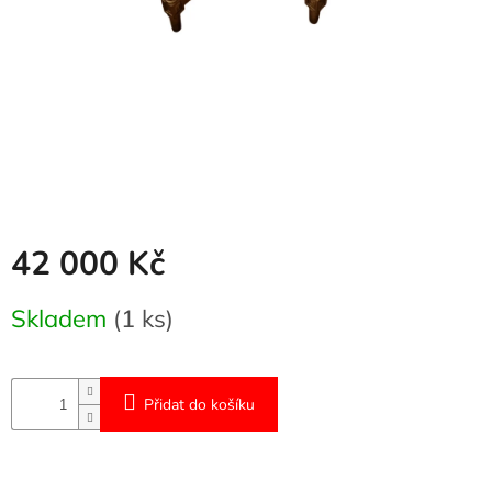
Naše
služby
Kontakty
Přihlášení
42 000 Kč
Měrná
Skladem
(1 ks)
cena:
Přidat do košíku