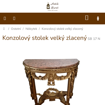
Přejít
na
obsah
NÁKU
KOŠÍK
Domů
/
Ostatní
/
Nábytek
/
Konzolový stolek velký zlacený
O
nás
Konzolový stolek velký zlacený
SB 17 N
Dárkové
poukazy
Šperky
Móda
Hodiny
Ostatní
Archiv