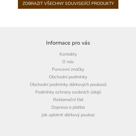
ZOBRAZIT VŠECHNY SOUVISEJÍCÍ PRODUKTY
Z
á
p
Informace pro vás
a
Kontakty
t
O nás
í
Puncovní značky
Obchodní podmínky
Obchodní podmínky dárkových poukazů
Podmínky ochrany osobních údajů
Reklamační řád
Doprava a platba
Jak uplatnit dárkový poukaz