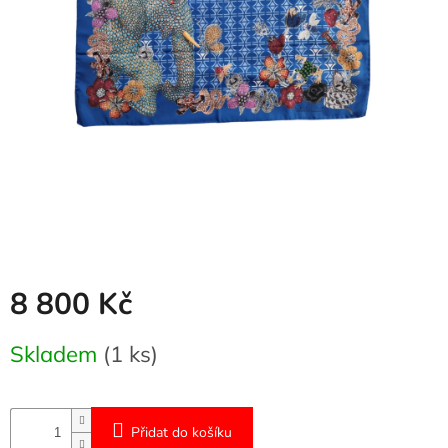
Naše
služby
Kontakty
Přihlášení
8 800 Kč
Měrná
Skladem
(1 ks)
cena:
Přidat do košíku