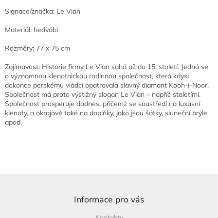
Signace/značka: Le Vian
Materiál: hedvábí
Rozměry: 77 x 75 cm
Zajímavost: Historie firmy Le Vian sahá až do 15. století. Jedná se
o významnou klenotnickou rodinnou společnost, která kdysi
dokonce perskému vládci opatrovala slavný diamant Kooh-i-Noor.
Společnost má proto výstižný slogan Le Vian – napříč staletími.
Společnost prosperuje dodnes, přičemž se soustředí na luxusní
klenoty, a okrajově také na doplňky, jako jsou šátky, sluneční brýle
apod.
Z
á
p
Informace pro vás
a
Kontakty